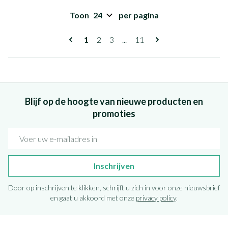
Toon
per pagina
Pagina's
U lees momenteel pagina
Pagina
Pagina
Pagina
1
2
3
...
11
Blijf op de hoogte van nieuwe producten en
promoties
E-mail adres
Inschrijven
Door op inschrijven te klikken, schrijft u zich in voor onze nieuwsbrief
en gaat u akkoord met onze
privacy policy
.