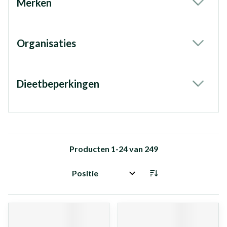
Merken
filter
Organisaties
filter
Dieetbeperkingen
filter
Producten
1
-
24
van
249
Sorteer op: