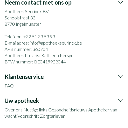
Neem contact met ons op
Apotheek Seurinck BV
Schoolstraat 33
8770
Ingelmunster
Telefoon:
+32 51 33 53 93
E-mailadres:
info@
apotheekseurinck.be
APB nummer:
360704
Apotheek titularis:
Kathleen Persyn
BTW nummer:
BE0419928044
Klantenservice
FAQ
Uw apotheek
Over ons
Nuttige links
Gezondheidsnieuws
Apotheker van
wacht
Voorschrift
Zorgtarieven