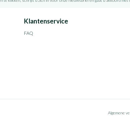
n te klikken, schrijft u zich in voor onze nieuwsbrief en gaat u akkoord met
Klantenservice
FAQ
Algemene v