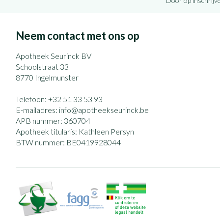
Door op inschrijve
Neem contact met ons op
Apotheek Seurinck BV
Schoolstraat 33
8770
Ingelmunster
Telefoon:
+32 51 33 53 93
E-mailadres:
info@
apotheekseurinck.be
APB nummer:
360704
Apotheek titularis:
Kathleen Persyn
BTW nummer:
BE0419928044