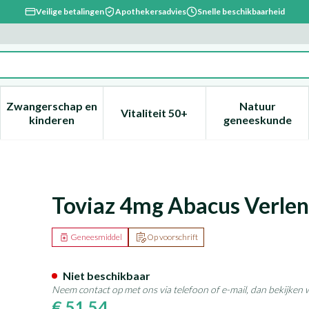
Veilige betalingen
Apothekersadvies
Snelle beschikbaarheid
Zwangerschap en
Natuur
Vitaliteit 50+
, verzorging en hygiëne categorie
enu voor Dieet, voeding en vitamines categorie
Toon submenu voor Zwangerschap en kinderen ca
Toon submenu voor Vitaliteit 
Toon subm
kinderen
geneeskunde
e Afgifte Comp 84
Toviaz 4mg Abacus Verle
Geneesmiddel
Op voorschrift
Niet beschikbaar
Neem contact op met ons via telefoon of e-mail, dan bekijken
€ 51,54