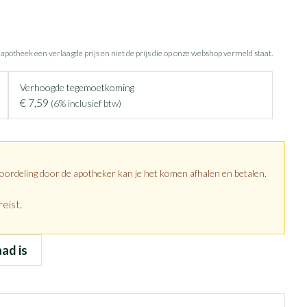
e apotheek een verlaagde prijs en niet de prijs die op onze webshop vermeld staat.
Verhoogde tegemoetkoming
€ 7,59
(6% inclusief btw)
eoordeling door de apotheker kan je het komen afhalen en betalen.
eist.
aad is