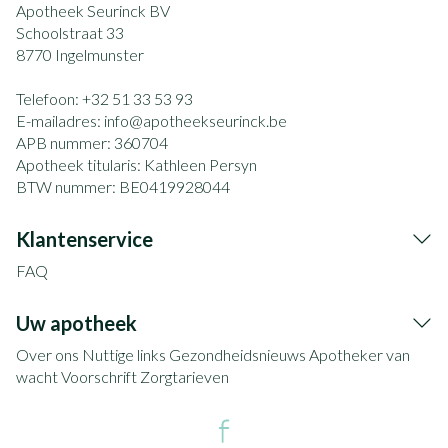
Apotheek Seurinck BV
Schoolstraat 33
8770
Ingelmunster
Telefoon:
+32 51 33 53 93
E-mailadres:
info@
apotheekseurinck.be
APB nummer:
360704
Apotheek titularis:
Kathleen Persyn
BTW nummer:
BE0419928044
Klantenservice
FAQ
Uw apotheek
Over ons
Nuttige links
Gezondheidsnieuws
Apotheker van
wacht
Voorschrift
Zorgtarieven