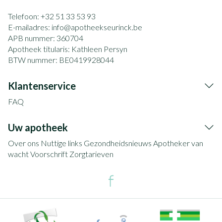
Telefoon:
+32 51 33 53 93
E-mailadres:
info@
apotheekseurinck.be
APB nummer:
360704
Apotheek titularis:
Kathleen Persyn
BTW nummer:
BE0419928044
Klantenservice
FAQ
Uw apotheek
Over ons
Nuttige links
Gezondheidsnieuws
Apotheker van
wacht
Voorschrift
Zorgtarieven