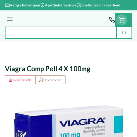
Ga naar de inhoud
Veilige betalingen
Apothekersadvies
Snelle beschikbaarheid
Menu
Zoek
Product, merk, categorie...
Viagra Comp Pell 4 X 100mg
Geneesmiddel
Op voorschrift