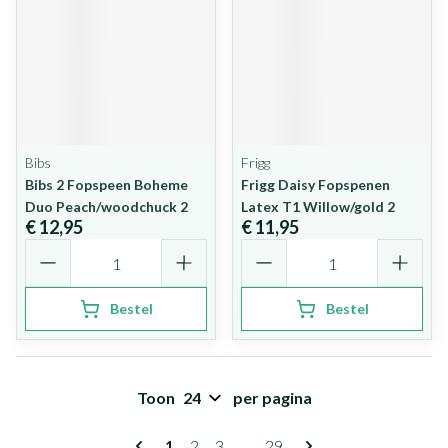
Bibs
Frigg
Bibs 2 Fopspeen Boheme
Frigg Daisy Fopspenen
Duo Peach/woodchuck 2
Latex T1 Willow/gold 2
€ 12,95
€ 11,95
Aantal
Aantal
Bestel
Bestel
Toon
per pagina
Pagina's
U lees momenteel pagina
Pagina
Pagina
Pagina
1
2
3
...
29