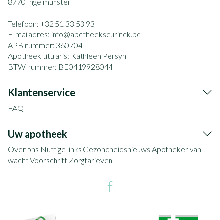
8770
Ingelmunster
Telefoon:
+32 51 33 53 93
E-mailadres:
info@
apotheekseurinck.be
APB nummer:
360704
Apotheek titularis:
Kathleen Persyn
BTW nummer:
BE0419928044
Klantenservice
FAQ
Uw apotheek
Over ons
Nuttige links
Gezondheidsnieuws
Apotheker van
wacht
Voorschrift
Zorgtarieven