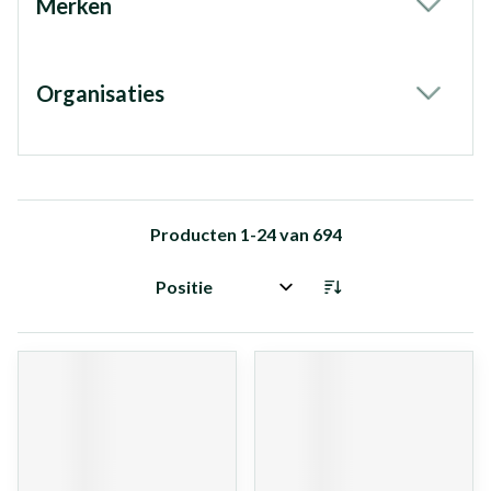
Merken
filter
Organisaties
filter
Producten
1
-
24
van
694
Sorteer op: