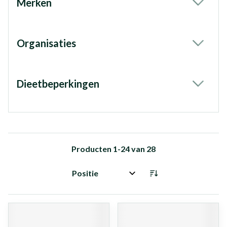
Merken
filter
Organisaties
filter
Dieetbeperkingen
filter
Producten
1
-
24
van
28
Sorteer op: