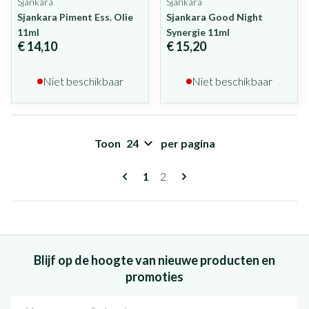
Sjankara
Sjankara
Sjankara Piment Ess. Olie
Sjankara Good Night
11ml
Synergie 11ml
€ 14,10
€ 15,20
Niet beschikbaar
Niet beschikbaar
Toon
per pagina
Pagina's
U lees momenteel pagina
Pagina
1
2
Blijf op de hoogte van nieuwe producten en
promoties
E-mail adres