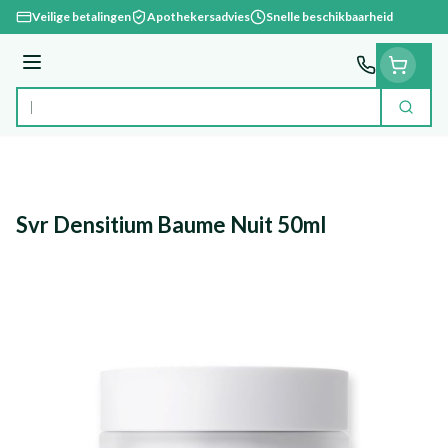
Ga naar de inhoud
Veilige betalingen
Apothekersadvies
Snelle beschikbaarheid
Menu
Zoek
Product, merk, categorie...
Svr Densitium Baume Nuit 50ml