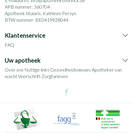
E-mailadres:
info@
apotheekseurinck.be
APB nummer:
360704
Apotheek titularis:
Kathleen Persyn
BTW nummer:
BE0419928044
Klantenservice
FAQ
Uw apotheek
Over ons
Nuttige links
Gezondheidsnieuws
Apotheker van
wacht
Voorschrift
Zorgtarieven